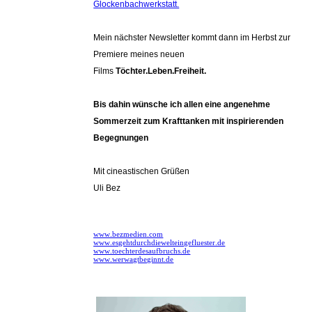
Glockenbachwerkstatt.
Mein nächster Newsletter kommt dann im Herbst zur
Premiere meines neuen
Films
Töchter.Leben.Freiheit.
Bis dahin wünsche ich allen eine angenehme
Sommerzeit zum Krafttanken mit inspirierenden
Begegnungen
Mit cineastischen Grüßen
Uli Bez
www.bezmedien.com
www.esgehtdurchdiewelteingefluester.de
www.toechterdesaufbruchs.de
www.werwagtbeginnt.de