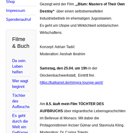
Shop
Gezeigt wird der Film „
„Blum: Masters of Their Own
Impressum
Destiny“
über einen selbstverwalteten
Industriebetrieb im ehemaligen Jugoslawien.
Spendenaufruf
Es geht um Utopie und Wirklichkeit solidarischen
Wirtschaftens.
Filme
& Buch
Konzept: Adrian Tadić
Moderation: Aeshah Ibrahim
Da sein.
Leben
Samstag, den 25.04. um 19h
in der
helfen
Glockenbachwerkstatt, Eintritt frei.
Wer wagt
https://balkanet.de/mingra-lounge-april/
beginnt
Töchter
des
Am
8.5. läuft mein Film TÖCHTER DES
Aufbruchs
AUFBRUCHS
über migrantische Lebensgeschichten
Es geht
im Bellevue di Monaco. Mit dabei die
durch die
Protagonistinnen Inciser Gülnar und Stavroula Kling.
Welt ein
Geflüster
Moderation: Dr. Corina Toledo,