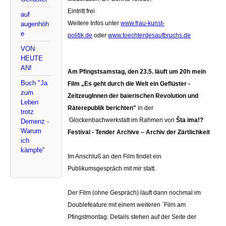
Eintritt frei
auf
Weitere Infos unter
www.frau-kunst-
augenhöh
e
politik.de
oder
www.toechterdesaufbruchs.de
VON
HEUTE
AN!
Am Pfingstsamstag, den 23.5. läuft um 20h mein
Buch "Ja
Film „Es geht durch die Welt ein Geflüster -
zum
ZeitzeugInnen der baierischen Revolution und
Leben
Räterepublik berichten"
in der
trotz
Glockenbachwerkstatt im Rahmen von
Šta ima!?
Demenz -
Warum
Festival - Tender Archive – Archiv der Zärtlichkeit
ich
kämpfe"
Im Anschluß an den Film findet ein
Publikumsgespräch mit mir statt.
Der Film (ohne Gespräch) läuft dann nochmal im
Doublefeature mit einem weiteren `Film am
Pfingstmontag. Details stehen auf der Seite der